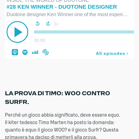
ALLOW SOCIAL MEDIA COOKIE
LA PROVA DI TIMO: WOO CONTRO
SURFR.
08:55
Play
Mute
Ente
Perché un gioco abbia significato, deve essere equo.
fulls
Il kiter tedesco Timo Marten ha posto la domanda:
quanto è equo il gioco WOO? e il gioco Surfr? Questa
primavera ha deciso di metterli alla prova,