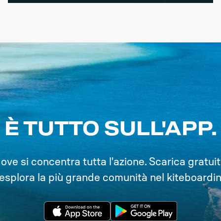
È TUTTO SULL'APP.
ve si concentra tutta l'azione. Scarica gratui
 esplora la più grande comunità nel kiteboardin