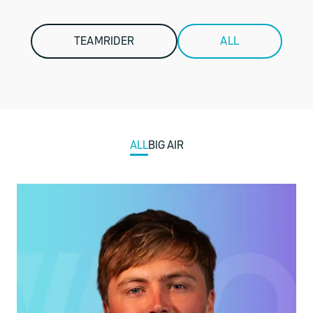
TEAMRIDER
ALL
ALL
BIG AIR